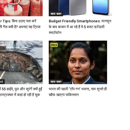
खास खबर
Tips: बिना उठाए पता करें
Budget Friendly Smartphones: मानसून
नी गैस बची है? अपनाएं यह ट्रिक
के बाद बाजार में आ रहे हैं ये 5 बजट फ्रेंडली
स्मार्टफोन
ed
खास खबर
 55 हाईवे, पुल और सुरंगें क्यों हुईं
भारत की पहली ‘टॉप गन’ भावना, नाम सुनते ही
रास्ट्रक्चर में कहां हो रही है चूक
खौफ खाएगा पाकिस्तान