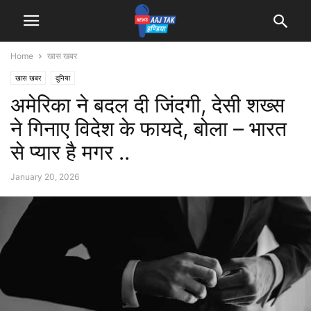
Home
खास खबर
खास खबर
दुनिया
अमेरिका ने बदल दी जिंदगी, देसी शख्स
ने गिनाए विदेश के फायदे, बोला – भारत
से प्यार है मगर ..
January 20, 2026