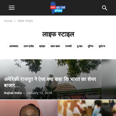
Home
लाइफ स्टाइल
लाइफ स्टाइल
आतंकवाद
उत्तर प्रदेश
क्राइम
खास खबर
तस्करी
दुःखद
दुनिया
दुर्घटना
देश
धर्म
बिहार
मनोरंजन
मौसम
राजनीति
रोजगार
लाइफ स्टाइल
शिक्षा
स्पोर्ट्स
अमेरिकी राजदूत ने ऐसा क्या कहा कि भारत का शेयर
बाजार...
Aajtak India
-
January 13, 2026