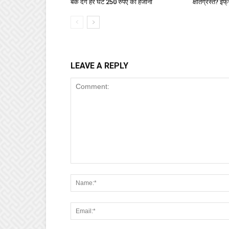
बैंक देंगे हर घंटे 250 रुपए का हर्जाना
क्षतिग्रस्त? इंफ्
LEAVE A REPLY