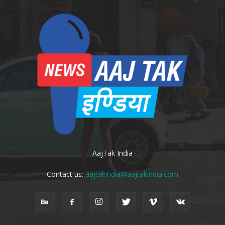
AajTak India
Contact us:
aajtakindia@aajtakindia.com