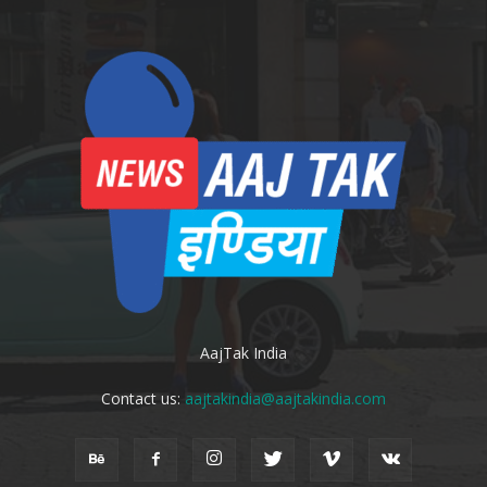
AajTak India
Contact us:
aajtakindia@aajtakindia.com