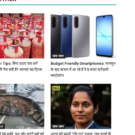
खास खबर
Tips: बिना उठाए पता करें
Budget Friendly Smartphones: मानसून
नी गैस बची है? अपनाएं यह ट्रिक
के बाद बाजार में आ रहे हैं ये 5 बजट फ्रेंडली
स्मार्टफोन
ed
खास खबर
 55 हाईवे, पुल और सुरंगें क्यों हुईं
भारत की पहली ‘टॉप गन’ भावना, नाम सुनते ही