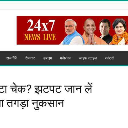
राजनीति
रोजगार
क्राइम
मनोरंजन
लाइफ स्टाइल
स्पोर्ट्स
ाटा चेक? झटपट जान लें
गा तगड़ा नुकसान