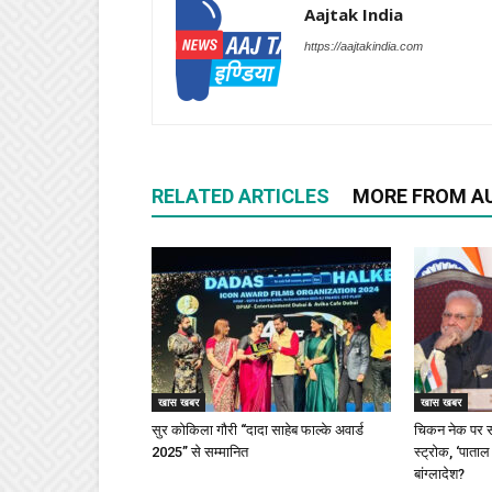
Aajtak India
https://aajtakindia.com
RELATED ARTICLES
MORE FROM A
खास खबर
खास खबर
सुर कोकिला गौरी “दादा साहेब फाल्के अवार्ड
चिकन नेक पर स
2025” से सम्मानित
स्ट्रोक, ‘पाताल
बांग्लादेश?