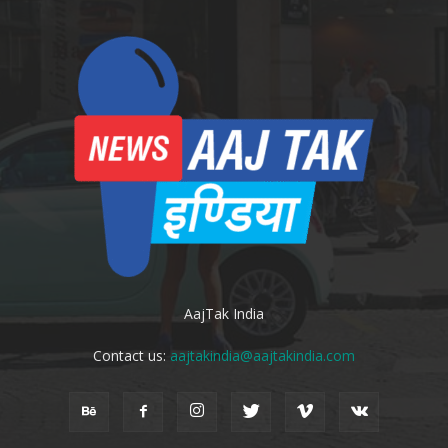
AajTak India
Contact us:
aajtakindia@aajtakindia.com