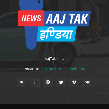
AajTak India
Contact us:
aajtakindia@aajtakindia.com