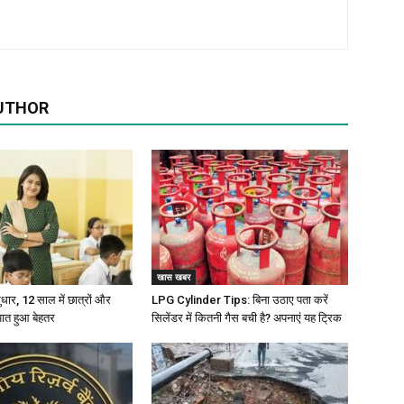
UTHOR
खास खबर
 सुधार, 12 साल में छात्रों और
LPG Cylinder Tips: बिना उठाए पता करें
पात हुआ बेहतर
सिलेंडर में कितनी गैस बची है? अपनाएं यह ट्रिक