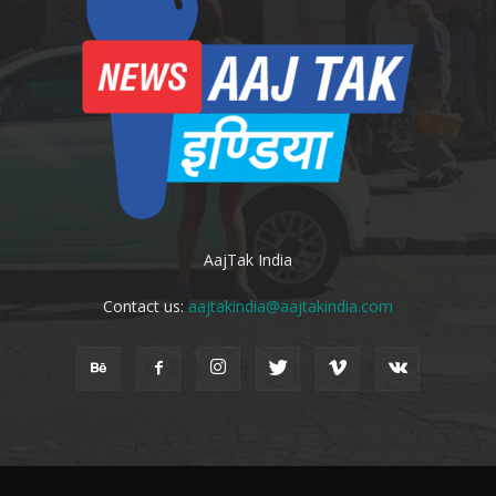
AajTak India
Contact us:
aajtakindia@aajtakindia.com