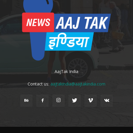
AajTak India
Contact us:
aajtakindia@aajtakindia.com