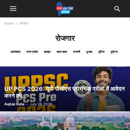
Home
रोजगार
रोजगार
आतंकवाद
उत्तर प्रदेश
क्राइम
खास खबर
तस्करी
दुःखद
दुनिया
दुर्घटना
देश
धर्म
बिहार
मनोरंजन
मौसम
राजनीति
रोजगार
लाइफ स्टाइल
शिक्षा
स्पोर्ट्स
UP PCS 2026: यूपी पीसीएस प्रारंभिक परीक्षा में आवेदन
करने की...
Aajtak India
-
July 28, 2026