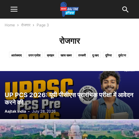
Home
रोजगार
Page 3
रोजगार
आतंकवाद
उत्तर प्रदेश
क्राइम
खास खबर
तस्करी
दुःखद
दुनिया
दुर्घटना
देश
धर्म
बिहार
मनोरंजन
मौसम
राजनीति
रोजगार
लाइफ स्टाइल
शिक्षा
स्पोर्ट्स
UP PCS 2026: यूपी पीसीएस प्रारंभिक परीक्षा में आवेदन
करने की...
Aajtak India
-
July 28, 2026