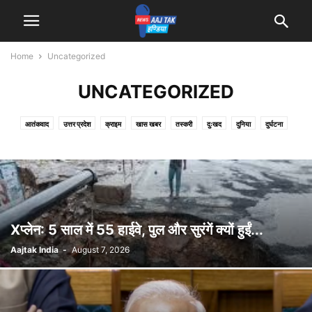
Home
Uncategorized
UNCATEGORIZED
आतंकवाद
उत्तर प्रदेश
क्राइम
खास खबर
तस्करी
दुःखद
दुनिया
दुर्घटना
देश
धर्म
बिहार
मनोरंजन
मौसम
राजनीति
रोजगार
लाइफ स्टाइल
शिक्षा
स्पोर्ट्स
Xप्लेन: 5 साल में 55 हाईवे, पुल और सुरंगें क्यों हुईं...
Aajtak India
-
August 7, 2026