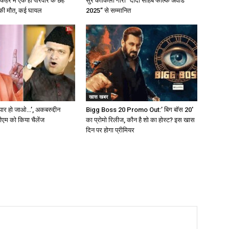
के कहर में एक ही परिवार के छह
सुर कोकिला गौरी “दादा साहेब फाल्के अवार्ड
 की मौत, कई घायल
2025” से सम्मानित
खास खबर
ैयार हो जाओ…’, अकबरुद्दीन
Bigg Boss 20 Promo Out:’ बिग बॉस 20′
सीएम को किया चैलेंज
का प्रोमो रिलीज, कौन है शो का होस्ट? इस खास
दिन पर होगा प्रीमियर