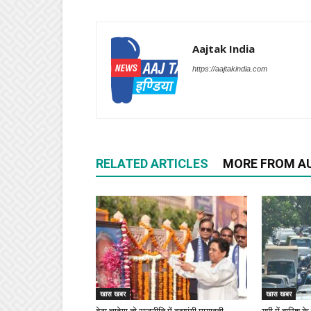
Aajtak India
https://aajtakindia.com
RELATED ARTICLES
MORE FROM A
खास खबर
खास खबर