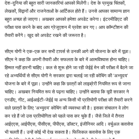
देश-दुनिया की बहुत सारी जानकारियां आपको मिलेंगी। देश के प्रमुख चिंतकों,
लेखकों, विद्वानों और राजनेताओं के आर्टिकल होते हैं। उनसे आपका सामान्‍य ज्ञान
बहुत अच्‍छा हो जाएगा। अखबार आपको हमेशा अपडेट करेगा। इंटरमीडिएट की
परीक्षा पास करने के बाद आप ग्रेजुएशन में प्रवेश कर गए। आप कॉम्प्टीशन की
तैयारी करेंगे। खुद को अपडेट रखने की जरूरत है।
सीएम योगी ने एक-एक कर सभी टापर्स से उनकी आगे की योजना के बारे में पूछा।
सीएम ने कहा कि अपनी तैयारी और सफलता के बारे में आत्‍मविश्‍वास होना चाहिए।
हिम्‍मत नहीं हारनी चाहिए। कल से शुरू होने जा रही जेईई मेन की परीक्षा में बैठने जा
रहे अभ्‍यर्थियों से सीएम योगी ने सरकार द्वारा चलाई जा रही कोचिंग की ‘अभ्‍युदय’
योजना के बारे में पूछा। उन्‍होंने कहा कि छात्रों को लाइब्रेरी नियमित रूप से जाना
चाहिए। अखबार नियमित रूप से पढ़ना चाहिए। उन्‍होंने बताया कि यूपी सरकार ने
एनडीए, नीट, आईआईटी-जेईई या अन्‍य किसी भी प्रतियोगी परीक्षा की तैयारी करने
वाले छात्रों के लिए ‘अभ्‍युदय’ कोचिंग की व्‍यवस्‍था की है। इसका संचालन वे लोग
कर रहे हैं जो उस प्रतियोगिता को पहले पास कर चुके हैं। जैसे जिले में तैनात
आईएएस, आईपीएस, पीसीएस, पीपीएस, डॉक्‍टर, इंजीनियर आदि। वर्चुअल क्‍लासेस
भी चलती हैं। उन्‍हें कोई भी देख सकता है। फिजिकल क्‍लासेस के लिए एक