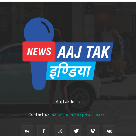
AajTak India
Contact us:
aajtakindia@aajtakindia.com