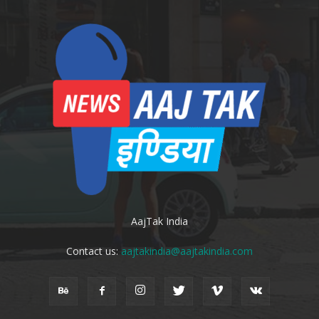
AajTak India
Contact us:
aajtakindia@aajtakindia.com