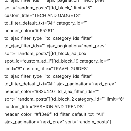
td_ajax_filter_ids=”” ajax_pagination=”next_prev”
sort=”random_posts”][td_block_1 limit=”5″
custom_title=”TECH AND GADGETS”
td_filter_default_txt=”All” category_id=””
header_color=”#f65261″
td_ajax_filter_type=”td_category_ids_filter”
td_ajax_filter_ids=”” ajax_pagination=”next_prev”
sort=”random_posts”][td_block_ad_box
spot_id=”custom_ad_1″][td_block_19 category_id=””
limit=”6″ custom_title=”TRAVEL GUIDES”
td_ajax_filter_type=”td_category_ids_filter”
td_filter_default_txt=”All” ajax_pagination=”next_prev”
header_color=”#82b440″ td_ajax_filter_ids=””
sort=”random_posts”][td_block_2 category_id=”” limit=”6″
custom_title=”FASHION AND TRENDS”
header_color=”#ff3e9f” td_filter_default_txt=”All”
ajax_pagination=”next_prev” sort=”random_posts”]