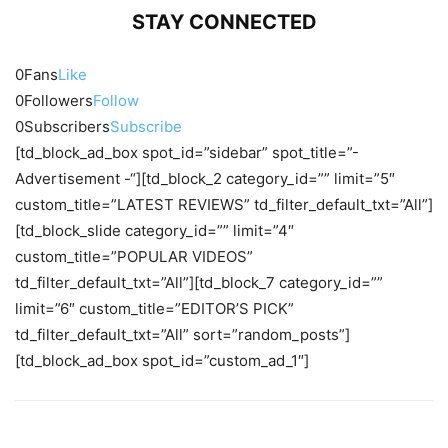
STAY CONNECTED
0
Fans
Like
0
Followers
Follow
0
Subscribers
Subscribe
[td_block_ad_box spot_id=”sidebar” spot_title=”-
Advertisement -“][td_block_2 category_id=”” limit=”5″
custom_title=”LATEST REVIEWS” td_filter_default_txt=”All”]
[td_block_slide category_id=”” limit=”4″
custom_title=”POPULAR VIDEOS”
td_filter_default_txt=”All”][td_block_7 category_id=””
limit=”6″ custom_title=”EDITOR’S PICK”
td_filter_default_txt=”All” sort=”random_posts”]
[td_block_ad_box spot_id=”custom_ad_1″]