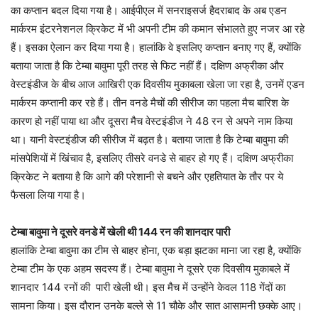
का कप्‍तान बदल दिया गया है। आईपीएल में सनराइसर्ज हैदराबाद के अब एडन
मार्करम इंटरनेशनल क्रिकेट में भी अपनी टीम की कमान संभालते हुए नजर आ रहे
हैं। इसका ऐलान कर दिया गया है। हालांकि वे इसलिए कप्‍तान बनाए गए हैं, क्‍योंकि
बताया जाता है कि टेम्‍बा बावुमा पूरी तरह से फिट नहीं हैं। दक्षिण अफ्रीका और
वेस्‍टइंडीज के बीच आज आखिरी एक दिवसीय मुकाबला खेला जा रहा है, उनमें एडन
मार्करम कप्‍तानी कर रहे हैं। तीन वनडे मैचों की सीरीज का पहला मैच बारिश के
कारण हो नहीं पाया था और दूसरा मैच वेस्‍टइंडीज ने 48 रन से अपने नाम किया
था। यानी वेस्‍टइंडीज की सीरीज में बढ़त है। बताया जाता है कि टेम्‍बा बावुमा की
मांसपेशियों में खिंचाव है, इसलिए तीसरे वनडे से बाहर हो गए हैं। दक्षिण अफ्रीका
क्रिकेट ने बताया है कि आगे की परेशानी से बचने और एहतियात के तौर पर ये
फैसला लिया गया है।
टेम्‍बा बावुमा ने दूसरे वनडे में खेली थी 144 रन की शानदार पारी
हालांकि टेम्‍बा बावुमा का टीम से बाहर होना, एक बड़ा झटका माना जा रहा है, क्‍योंकि
टेम्‍बा टीम के एक अहम सदस्‍य हैं। टेम्‍बा बावुमा ने दूसरे एक दिवसीय मुकाबले में
शानदार 144 रनों की पारी खेली थी। इस मैच में उन्‍होंने केवल 118 गेंदों का
सामना किया। इस दौरान उनके बल्‍ले से 11 चौके और सात आसामनी छक्‍के आए।