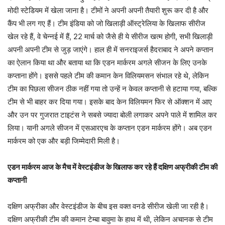
मोदी स्‍टेडियम में खेला जाना है। टीमों ने अपनी अपनी तैयारी शुरू कर दी है और
कैंप भी लग गए हैं। टीम इंडिया को जो खिलाड़ी ऑस्‍ट्रेलिया के खिलाफ सीरीज
खेल रहे हैं, वे चेन्‍नई में हैं, 22 मार्च को जैसे ही ये सीरीज खत्‍म होगी, सभी खिलाड़ी
अपनी अपनी टीम से जुड़ जाएंगे। हाल ही में सनराइजर्स हैदराबाद ने अपने कप्‍तान
का ऐलान किया था और बताया था कि एडन मार्करम अगले सीजन के लिए उनके
कप्‍ताना होंगे। इससे पहले टीम की कमान केन विलियमसन संभाल रहे थे, लेकिन
टीम का पिछला सीजन ठीक नहीं गया तो उन्‍हें न केवल कप्‍तानी से हटाया गया, बल्कि
टीम से भी बाहर कर दिया गया। इसके बाद केन विलियमन फिर से ऑक्‍शन में आए
और उन पर गुजरात टाइटंस ने सबसे ज्‍यादा बोली लगाकर अपने पाले में शामिल कर
लिया। यानी अगले सीजन में एसआरएच के कप्‍तान एडन मार्करम होंगे। अब एडन
मार्करम को एक और बड़ी जिम्‍मेदारी मिली है।
एडन मार्करम आज के मैच में वेस्‍टइंडीज के खिलाफ कर रहे हैं दक्षिण अफ्रीकी टीम की
कप्‍तानी
दक्षिण अफ्रीका और वेस्‍टइंडीज के बीच इस वक्‍त वनडे सीरीज खेली जा रही है।
दक्षिण अफ्रीकी टीम की कमान टेम्‍बा बावुमा के हाथ में थी, लेकिन अचानक से टीम