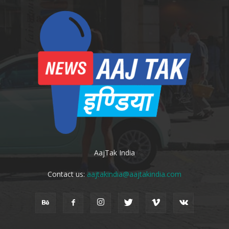
AajTak India
Contact us:
aajtakindia@aajtakindia.com