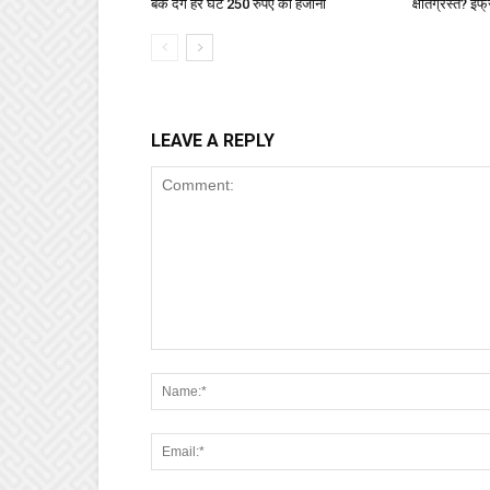
बैंक देंगे हर घंटे 250 रुपए का हर्जाना
क्षतिग्रस्त? इंफ्
LEAVE A REPLY