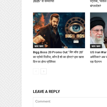
2025” से सम्मानित
स्ट्रोक, ‘पाताल
बांग्लादेश?
खास खबर
खास खबर
Bigg Boss 20 Promo Out:’ बिग बॉस 20′
US Iran War : 
का प्रोमो रिलीज, कौन है शो का होस्ट? इस खास
अमेरिका? अब जीत
दिन पर होगा प्रीमियर
रहा पेंटागन
LEAVE A REPLY