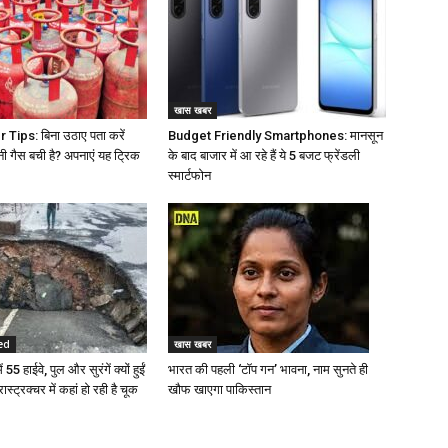
खास खबर
Tips: बिना उठाए पता करें
Budget Friendly Smartphones: मानसून
नी गैस बची है? अपनाएं यह ट्रिक
के बाद बाजार में आ रहे हैं ये 5 बजट फ्रेंडली
स्मार्टफोन
ed
खास खबर
 55 हाईवे, पुल और सुरंगें क्यों हुईं
भारत की पहली ‘टॉप गन’ भावना, नाम सुनते ही
रास्ट्रक्चर में कहां हो रही है चूक
खौफ खाएगा पाकिस्तान