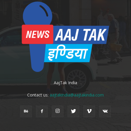
AajTak India
Contact us:
aajtakindia@aajtakindia.com