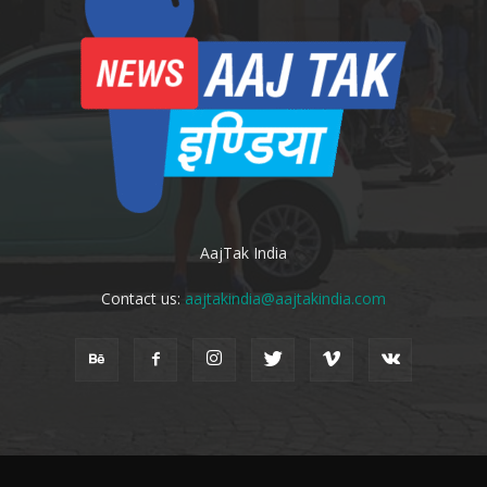
AajTak India
Contact us:
aajtakindia@aajtakindia.com