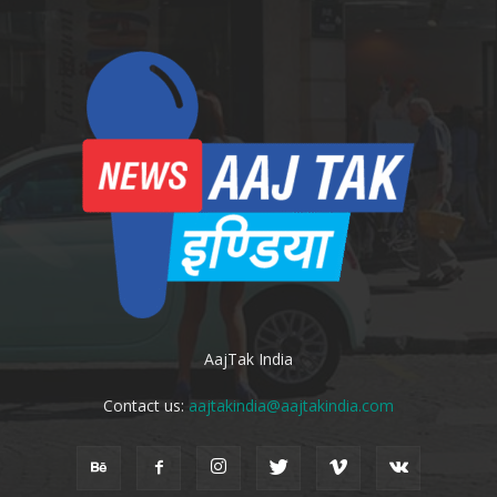
AajTak India
Contact us:
aajtakindia@aajtakindia.com