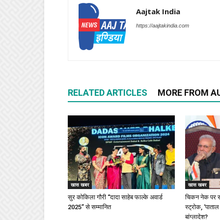
Aajtak India
https://aajtakindia.com
RELATED ARTICLES
MORE FROM A
खास खबर
खास खबर
सुर कोकिला गौरी “दादा साहेब फाल्के अवार्ड
चिकन नेक पर स
2025” से सम्मानित
स्ट्रोक, ‘पाताल
बांग्लादेश?