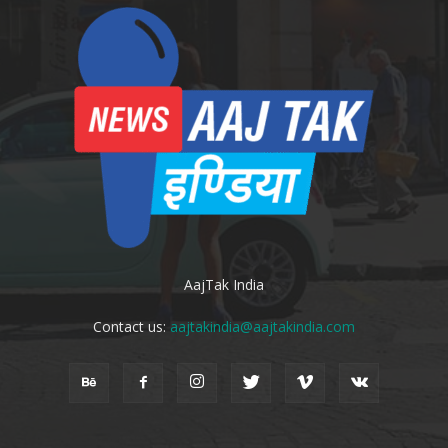
AajTak India
Contact us:
aajtakindia@aajtakindia.com