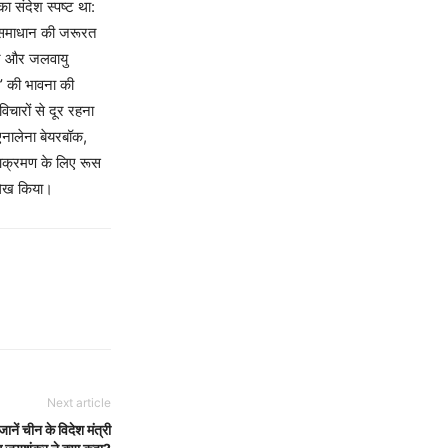
ा संदेश स्पष्ट था:
ले समाधान की जरूरत
 पर और जलवायु
ी’ की भावना की
विचारों से दूर रहना
 एनालेना बेयरबॉक,
र आक्रमण के लिए रूस
्लेख किया।
Next article
ानें चीन के विदेश मंत्री