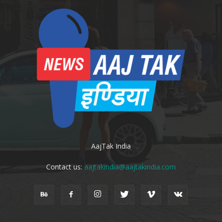
AajTak India
Contact us:
aajtakindia@aajtakindia.com