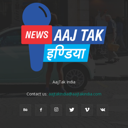
AajTak India
Contact us:
aajtakindia@aajtakindia.com