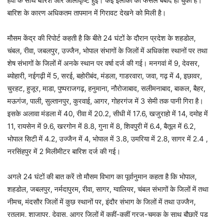
हवा के साथ बारिश और ओलावृष्टि हुई। कई इलाकों की फसलें बर्बाद हो चुकी हैं।
बारिश के कारण अधिकतम तापमान में गिरावट देखने को मिली है।
मौसम केंद्र की रिपोर्ट कहती है कि बीते 24 घंटों के दौरान प्रदेश के शहडोल,
चंबल, रीवा, जबलपुर, उज्जैन, भोपाल संभागों के जिलों में अधिकांश स्थानों पर तथा
शेष संभागों के जिलों में अनके स्थान पर वर्षा दर्ज की गई। मनगवां में 9, देवसर,
ब्योहारी, नईगढ़ी में 5, सरई, बहोरीबंद, मंडला, गाडरवारा, जवा, गढ़ में 4, इछावर,
चुरहट, हुजूर, माडा, पुष्पराजगढ़, हनुमाना, नौरोजाबाद, सलीमनाबाद, बाकल, बैहर,
मऊगंज, पाली, सुल्तानपुर, कुरवाई, आगर, गोहरगंज में 3 सेमी तक पानी गिरा है।
इसके अलावा मंडला में 40, रीवा में 20.2, सीधी में 17.6, खजुराहो में 14, दमोह में
11, रायसेन में 9.6, खरगोन में 8.8, गुना में 8, शिवपुरी में 6.4, बैतूल में 6.2,
भोपाल सिटी में 4.2, उज्जैन में 4, भोपाल में 3.8, उमरिया में 2.8, सागर में 2.4 ,
नरसिंहपुर में 2 मिलीमीटर बारिश दर्ज की गई।
अगले 24 घंटों की बात करें तो मौसम विभाग का पूर्वानुमान कहता है कि भोपाल,
शहडोल, जबलपुर, नर्मदापुरम, रीवा, सागर, ग्वालियर, चंबल संभागों के जिलों में तथा
नीमच, मंदसौर जिलों में कुछ स्थानों पर, इंदौर संभाग के जिलों में तथा उज्जैन,
रतलाम, शाजापुर, देवास, आगर जिलों में कहीं-कहीं गरज-चमक के साथ बौछारें पड़