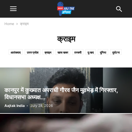
Home
क्राइम
क्राइम
आतंकवाद
उत्तर प्रदेश
क्राइम
खास खबर
तस्करी
दुःखद
दुनिया
दुर्घटना
देश
धर्म
बिहार
मनोरंजन
मौसम
राजनीति
रोजगार
लाइफ स्टाइल
शिक्षा
स्पोर्ट्स
कानपुर में कुख्यात अपराधी गौरव जैन मुठभेड़ में गिरफ्तार,
विधानसभा अध्यक्ष...
Aajtak India
-
July 28, 2026