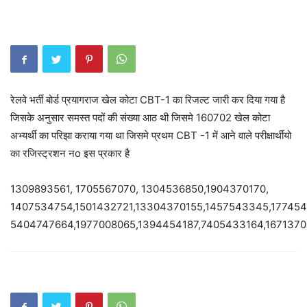
रेलवे भर्ती बोर्ड प्रयागराज खेल कोटा CBT-1 का रिजल्ट जारी कर दिया गया है
जिसके अनुसार समस्त पदों की संख्या आठ थी जिसमे 160702 खेल कोटा
अभ्यर्थी का परिझा कराया गया था जिसमे प्रथम CBT -1 में आने वाले परीक्षार्थीयो
का रजिस्ट्रशन नo इस प्रकार है
1309893561, 1705567070, 1304536850,1904370170,
1407534754,1501432721,13304370155,1457543345,177454
5404747664,1977008065,1394454187,7405433164,1671370