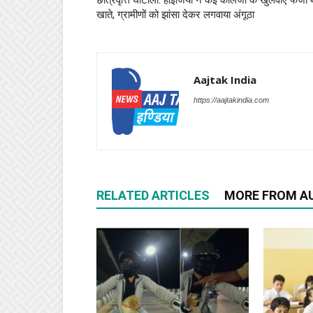
छात्रवृत्ति घोटाला: हाइजिया ने कई कॉलेजों के खुलवाए फर्जी ब
खाते, ग्रामीणों को झांसा देकर लगवाया अंगूठा
Aajtak India
https://aajtakindia.com
RELATED ARTICLES
MORE FROM A